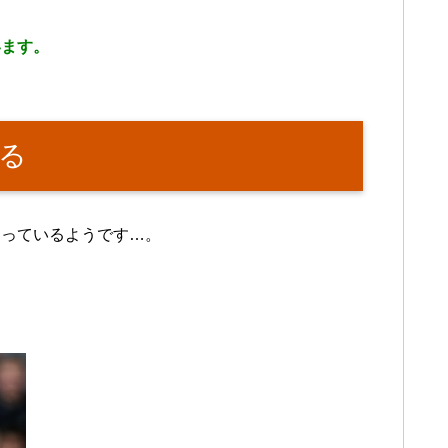
います。
る
まっているようです…。