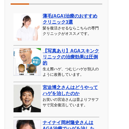
薄毛(AGA)治療のおすすめ
クリニック3選
髪を復活させるならこちらの専門
クリニックがオススメです。
【写真あり】AGAスキンク
リニックの治療効果は圧倒
的
生え際ハゲ、つむじハゲが別人の
ように改善しています。
宮迫博之さんはどうやって
ハゲを治したのか
お笑いの宮迫さんは昔よりフサフ
サで完全復活しています。
ナイナイ岡村隆史さんは
AGA治療でハゲを治した