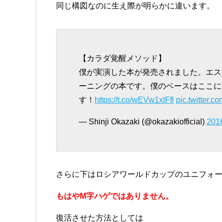
同じ構図なのに生え際が明らかに違います。
【カラダ覚醒メソッド】
僕が実演した本が発売されました。エス
ーニングの本です。僕のベースはここに
す！
https://t.co/wEVw1xtFfl
pic.twitter.
— Shinji Okazaki (@okazakiofficial)
20
さらに下はロシアワールドカップのユニフォー
もはやM字ハゲではありません。
復活させた方法としては