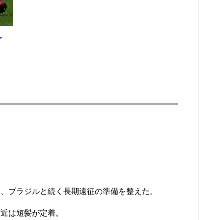
グ
。
。
ハ、ブラジルと続く長期遠征の準備を整えた。
最近は短髪が定着。