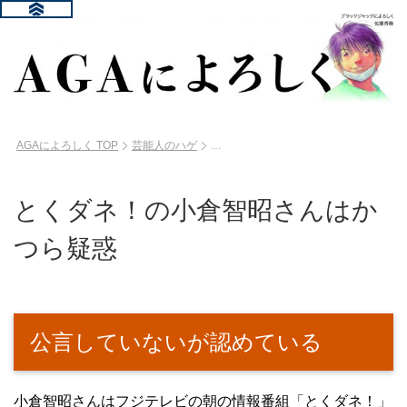
AGAによろしく
TOP
芸能人のハゲ
とくダネ！の小倉智昭さんはか
つら疑惑
公言していないが認めている
小倉智昭さんはフジテレビの朝の情報番組「とくダネ！」